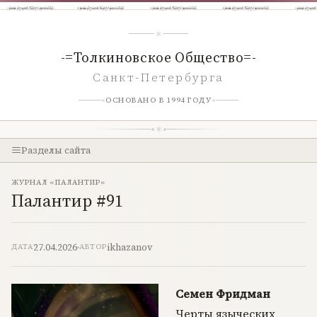
-=Толкиновское Общество=-
Санкт-Петербурга
ОСНОВАНО В 1994 ГОДУ
Разделы сайта
ЖУРНАЛ «ПАЛАНТИР»
Палантир #91
27.04.2026
ikhazanov
ДАТА
АВТОР
Семен Фридман
Черты языческих