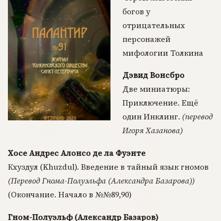
богов у
отрицательных
персонажей
мифологии Толкина
Дэвид Вонсбро
Две миниатюры:
Приключение. Ещё
один Инклинг.
(перевод
Игоря Хазанова)
Хосе Андрес Алонсо де ла Фуэнте
Кхуздул (Khuzdul). Введение в тайный язык гномов
(Перевод Гнома-Полуэльфа (Александра Базарова))
(Окончание. Начало в №№89,90)
Гном-Полуэльф (Александр Базаров)