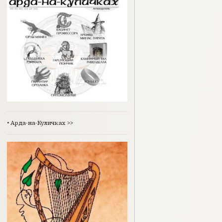
•
Арда-на-Куличках
>>