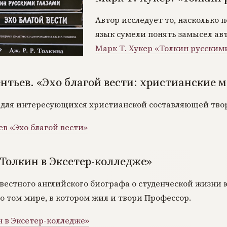
Автор исследует то, насколько
язык сумели понять замысел авт
Марк Т. Хукер «Толкин русским
тьев. «Эхо благой вести: христианские мо
 для интересующихся христианской составляющей тво
в «Эхо благой вести»
«Толкин в Эксетер-колледже»
вестного английского биографа о студенческой жизн
 том мире, в котором жил и твори Профессор.
н в Эксетер-колледже»