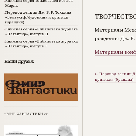
Книжная серия Tolkienistica Rossica
Magna
Перевод лекции Дж. Р. Р. Толкина
ТВОРЧЕСТВО
«Беовульф:Чудовища и критики»
(Эрандил)
Материалы Межд
Книжная серия «Библиотека журнала
«Палантир», выпуск II
рождения Дж. Р. 
Книжная серия «Библиотека журнала
«Палантир», выпуск I
Материалы конф
Наши друзья:
← Перевод лекции Дж
критики» (Эрандил)
•
МИР ФАНТАСТИКИ
>>