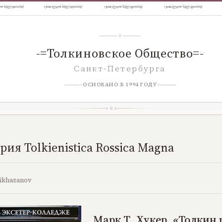
-=Толкиновское Общество=-
Санкт-Петербурга
ОСНОВАНО В 1994 ГОДУ
ия Tolkienistica Rossica Magna
ikhazanov
Марк Т. Хукер. «Толкин