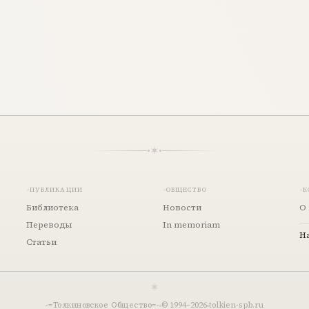
ПУБЛИКАЦИИ
ОБЩЕСТВО
К
Библиотека
Новости
О 
Переводы
In memoriam
Н
Статьи
-=Толкиновское Общество=-
© 1994–
2026
tolkien-spb.ru