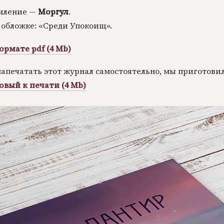
мление —
Моргул
.
обложке: «Среди Упокоищ».
ормате pdf (4 Mb)
напечатать этот журнал самостоятельно, мы приготови
овый к печати (4 Mb)