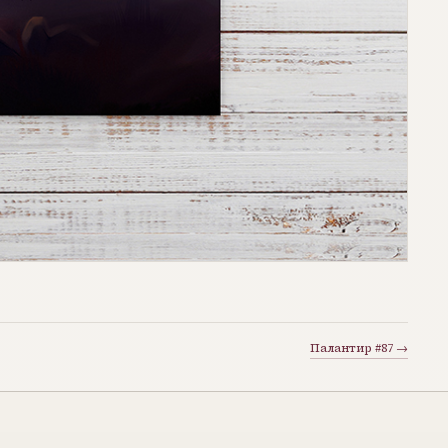
Палантир #87 →