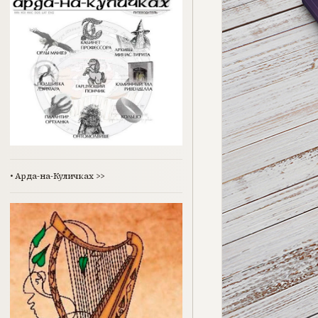
•
Арда-на-Куличках
>>