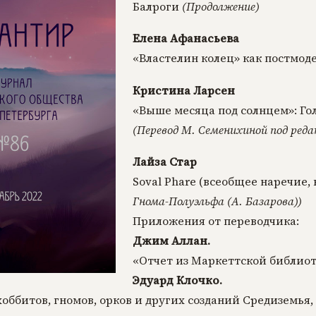
Балроги
(Продолжение)
Елена Афанасьева
«Властелин колец» как постмод
Кристина Ларсен
«Выше месяца под солнцем»: Го
(Перевод М. Семенихиной под реда
Лайза Стар
Soval Phare (всеобщее наречие, 
Гнома-Полуэльфа (А. Базарова))
Приложения от переводчика:
Джим Аллан.
«Отчет из Маркеттской библиот
Эдуард Клочко.
хоббитов, гномов, орков и других созданий Средиземья