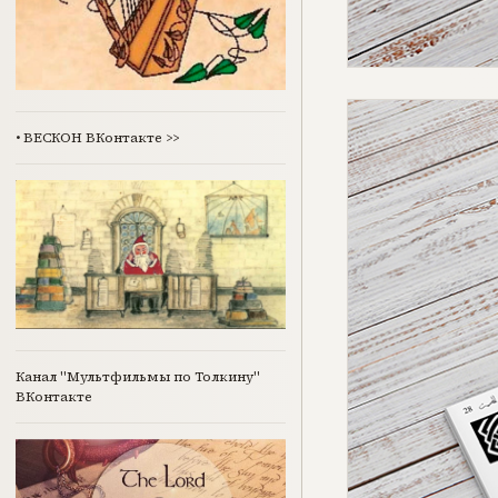
•
ВЕСКОН ВКонтакте
>>
Канал "Мультфильмы по Толкину"
ВКонтакте