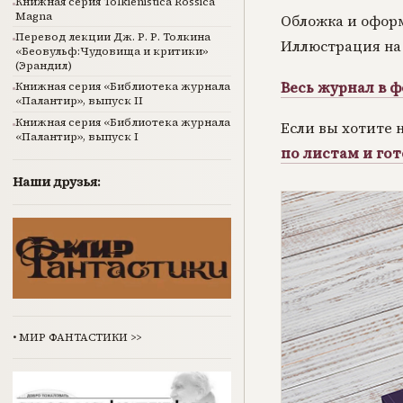
Книжная серия Tolkienistica Rossica
Magna
Обложка и офор
Перевод лекции Дж. Р. Р. Толкина
Иллюстрация на 
«Беовульф:Чудовища и критики»
(Эрандил)
Весь журнал в ф
Книжная серия «Библиотека журнала
«Палантир», выпуск II
Книжная серия «Библиотека журнала
Если вы хотите 
«Палантир», выпуск I
по листам и гот
Наши друзья:
•
МИР ФАНТАСТИКИ
>>