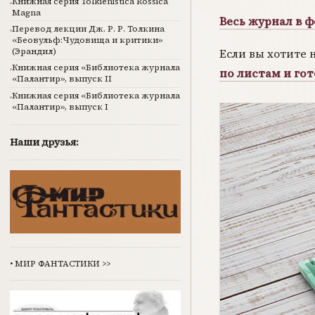
Книжная серия Tolkienistica Rossica
Magna
Весь журнал в ф
Перевод лекции Дж. Р. Р. Толкина
«Беовульф:Чудовища и критики»
Если вы хотите 
(Эрандил)
Книжная серия «Библиотека журнала
по листам и гот
«Палантир», выпуск II
Книжная серия «Библиотека журнала
«Палантир», выпуск I
Наши друзья:
•
МИР ФАНТАСТИКИ
>>