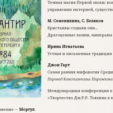
Темная магия Первой эпохи: во
управлении материей, существ
М. Семенихина, С. Беляков
Кристаллы создали они…
Драгоценные камни, минералы 
Ирина Игнатьева
Устная и письменная традиции 
Джон Гарт
Самая ранняя мифология Средиз
Перевод Константина Пирожкова
Международная конференция к 1
«Творчество Дж.Р.Р. Толкина в 
мление —
Моргул
.