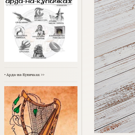
•
Арда-на-Куличках
>>