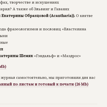
фах, творчестве и искушениях
рил? А также об Эльвинг и Гаванях
 Екатерины Образцовой (Acantharia)).
О клятве
ода фразеологизмов и пословиц «Властелина
зыки
жные
ул
катерины Шемяк
«Гэндальф» и «Маэдрос»
Mb)
т журнал самостоятельно, мы приготовили для вас
анный по листам и готовый к печати (26 Mb)