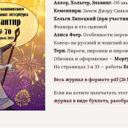
Аллор, Хольгер, Эльвинг.
Об эль
Кеменкири.
Зачем Диору Сильма
Хельги Липецкий (при участии
Феанора и его сыновей
Алиса Фаер.
Особенности перев
Колец» на русский и чешский я
Терн.
Пироги, пирожки и пиро
Обложка и оформление —
Морг
На страницах 3 и 33 — работы
Е
Весь журнал в формате pdf (26 
Если вы хотите напечатать это
журнал в виде буклета, разобр