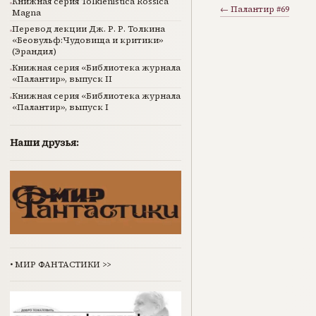
Книжная серия Tolkienistica Rossica
← Палантир #69
Magna
Перевод лекции Дж. Р. Р. Толкина
«Беовульф:Чудовища и критики»
(Эрандил)
Книжная серия «Библиотека журнала
«Палантир», выпуск II
Книжная серия «Библиотека журнала
«Палантир», выпуск I
Наши друзья:
•
МИР ФАНТАСТИКИ
>>