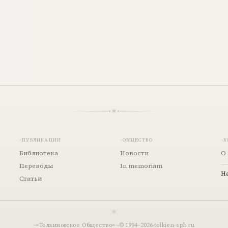
ПУБЛИКАЦИИ
ОБЩЕСТВО
К
Библиотека
Новости
О 
Переводы
In memoriam
Н
Статьи
-=Толкиновское Общество=-
© 1994–
2026
tolkien-spb.ru