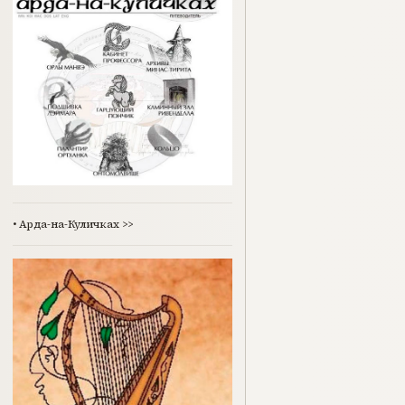
•
Арда-на-Куличках
>>