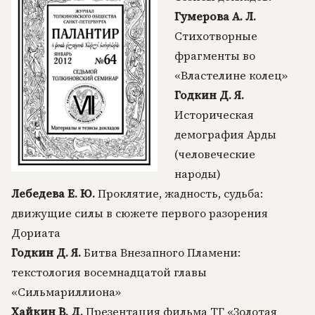
Гумерова А. Л.
Стихотворные
фрагменты во
«Властелине колец»
Годкин Д. Я.
Историческая
демография Арды
(человеческие
народы)
Лебедева Е. Ю.
Проклятие, жадность, судьба:
движущие силы в сюжете первого разорения
Дориата
Годкин Д. Я.
Битва Внезапного Пламени:
текстология восемнадцатой главы
«Сильмариллиона»
Хайкин В. Д.
Презентация фильма ТГ «Золотая