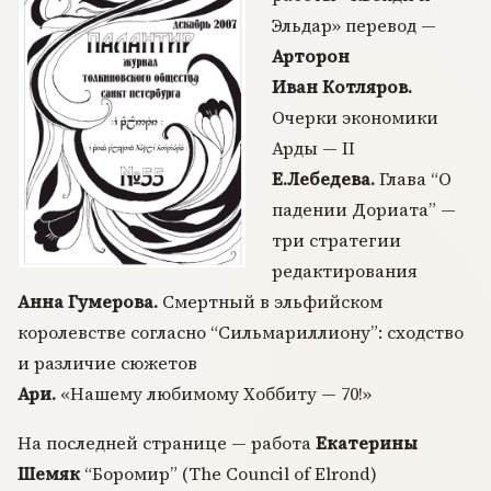
Эльдар» перевод —
Арторон
Иван Котляров.
Очерки экономики
Арды — II
Е.Лебедева.
Глава “О
падении Дориата” —
три стратегии
редактирования
Анна Гумерова.
Смертный в эльфийском
королевстве согласно “Сильмариллиону”: сходство
и различие сюжетов
Ари.
«Нашему любимому Хоббиту — 70!»
На последней странице — работа
Екатерины
Шемяк
“Боромир” (The Council of Elrond)