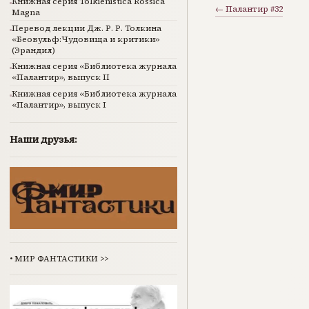
Книжная серия Tolkienistica Rossica
← Палантир #32
Magna
Перевод лекции Дж. Р. Р. Толкина
«Беовульф:Чудовища и критики»
(Эрандил)
Книжная серия «Библиотека журнала
«Палантир», выпуск II
Книжная серия «Библиотека журнала
«Палантир», выпуск I
Наши друзья:
•
МИР ФАНТАСТИКИ
>>