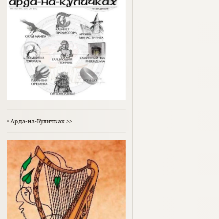
•
Арда-на-Куличках
>>