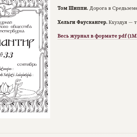
Том Шиппи.
Дорога в Средьзем
Хельги Фаускангер.
Кхуздул — 
Весь журнал в формате pdf (1M