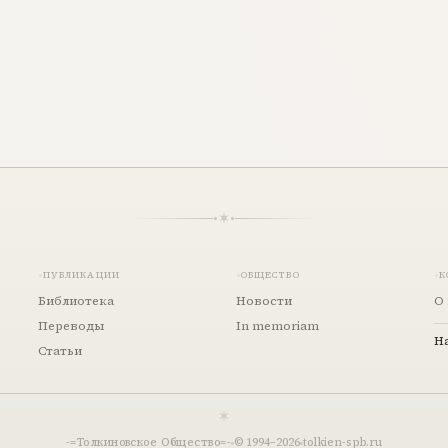
ПУБЛИКАЦИИ
ОБЩЕСТВО
К
Библиотека
Новости
О 
Переводы
In memoriam
Н
Статьи
-=Толкиновское Общество=-
© 1994–
2026
tolkien-spb.ru